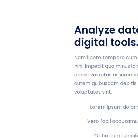
Analyze data
digital tools
Nam libero tempore cum s
nihil impedit quo minus i
omnis voluptas assumend
autem quibusdam debitis 
voluptates sint.
Lorem ipsum dolor 
Vero facil accusamus
Optio cumque nihi