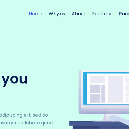
Home
Why us
About
Features
Pric
r you
ipiscing elit, sed do
 assumenda labore quod