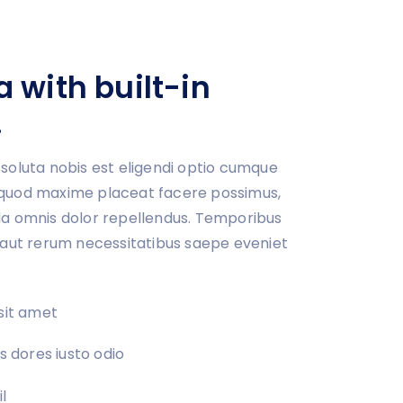
 with built-in
.
oluta nobis est eligendi optio cumque
d quod maxime placeat facere possimus,
a omnis dolor repellendus. Temporibus
aut rerum necessitatibus saepe eveniet
sit amet
 dores iusto odio
l