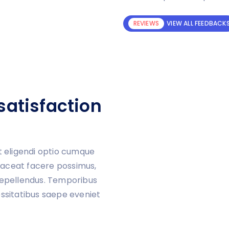
REVIEWS
VIEW ALL FEEDBACK
atisfaction
 eligendi optio cumque
laceat facere possimus,
epellendus. Temporibus
ssitatibus saepe eveniet