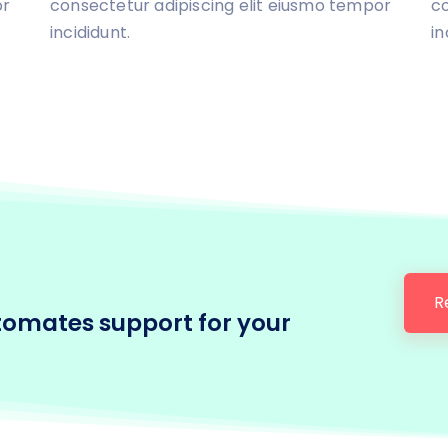
or
consectetur adipiscing elit eiusmo tempor
co
incididunt.
in
R
tomates support for your